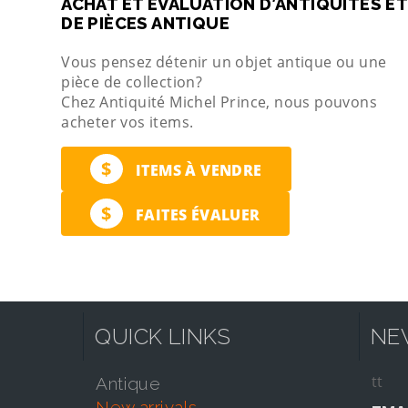
ACHAT ET ÉVALUATION D’ANTIQUITÉS ET
DE PIÈCES ANTIQUE
Vous pensez détenir un objet antique ou une
pièce de collection?
Chez Antiquité Michel Prince, nous pouvons
acheter vos items.
$
ITEMS À VENDRE
$
FAITES ÉVALUER
QUICK LINKS
NE
tt
antique
new arrivals