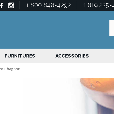
1 800 648-4292
1 819 225-
FURNITURES
ACCESSORIES
eo Chagnon