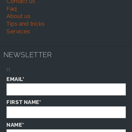
contact us
faq
about us
tips and tricks
services
NEWSLETTER
tt
EMAIL*
FIRST NAME*
NAME*