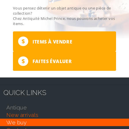
Vous pensez détenir un objet antique ou une pièce de
collection?
Chez Antiquité Michel Prince, nous pouvons acheter vos
items.
$
ITEMS À VENDRE
$
FAITES ÉVALUER
QUICK LINKS
antique
new arrivals
we buy