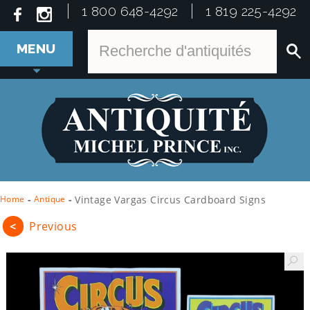
1 800 648-4292
1 819 225-4292
MENU
Home
-
Antique
-
Vintage Vargas Circus Cardboard Signs
<
Previous