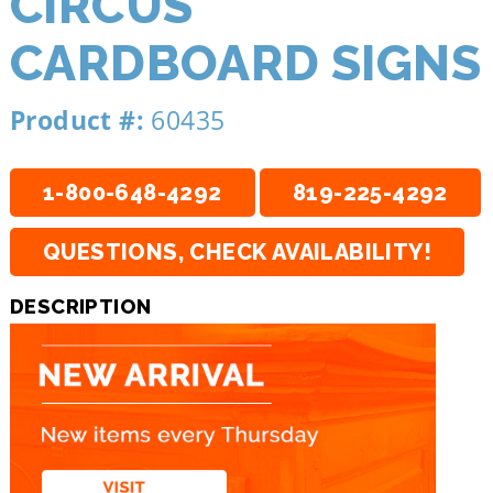
CIRCUS
CARDBOARD SIGNS
Product #:
60435
1-800-648-4292
819-225-4292
QUESTIONS, CHECK AVAILABILITY!
DESCRIPTION