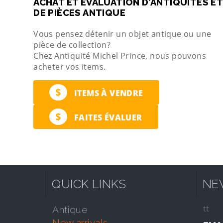
ACHAT ET ÉVALUATION D’ANTIQUITÉS ET
DE PIÈCES ANTIQUE
Vous pensez détenir un objet antique ou une
pièce de collection?
Chez Antiquité Michel Prince, nous pouvons
acheter vos items.
$
ITEMS À VENDRE
$
FAITES ÉVALUER
QUICK LINKS
NE
tt
antique
new arrivals