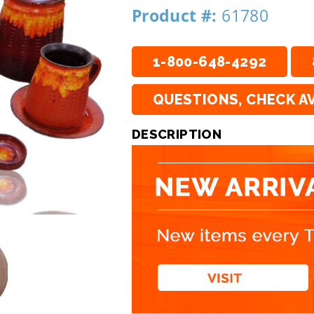
Product #:
61780
1-800-648-4292
QUESTIONS, CHECK AV
DESCRIPTION