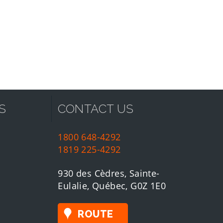
S
CONTACT US
1800 648-4292
1819 225-4292
930 des Cèdres, Sainte-
Eulalie, Québec, G0Z 1E0
ROUTE