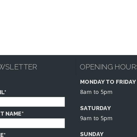
WSLETTER
OPENING HOUR
MONDAY TO FRIDAY
8am to 5pm
IL*
SATURDAY
ST NAME*
9am to 5pm
SUNDAY
E*