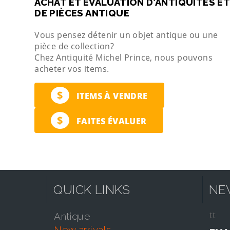
ACHAT ET ÉVALUATION D’ANTIQUITÉS ET
DE PIÈCES ANTIQUE
Vous pensez détenir un objet antique ou une
pièce de collection?
Chez Antiquité Michel Prince, nous pouvons
acheter vos items.
$
ITEMS À VENDRE
$
FAITES ÉVALUER
QUICK LINKS
NE
tt
antique
new arrivals