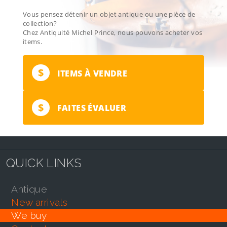
Vous pensez détenir un objet antique ou une pièce de
collection?
Chez Antiquité Michel Prince, nous pouvons acheter vos
items.
$
ITEMS À VENDRE
$
FAITES ÉVALUER
QUICK LINKS
antique
new arrivals
we buy