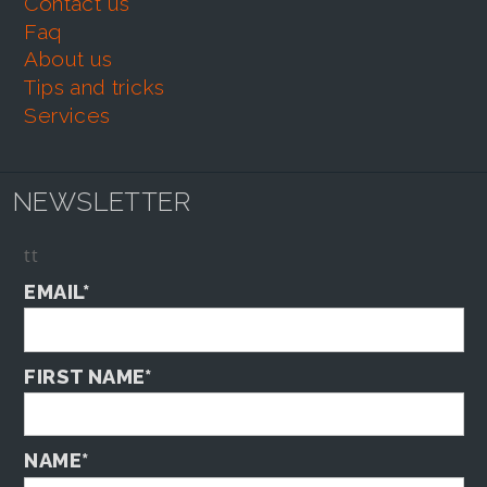
contact us
faq
about us
tips and tricks
services
NEWSLETTER
tt
EMAIL*
FIRST NAME*
NAME*