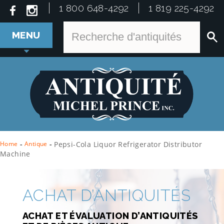
1 800 648-4292
1 819 225-4292
MENU
Home
-
Antique
-
Pepsi-Cola Liquor Refrigerator Distributor
Machine
ACHAT D’ANTIQUITÉS
ACHAT ET ÉVALUATION D’ANTIQUITÉS