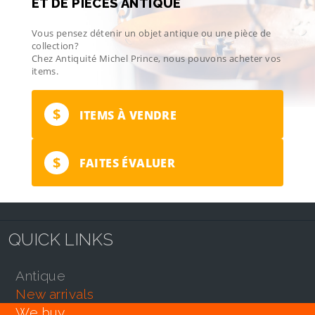
ET DE PIÈCES ANTIQUE
Vous pensez détenir un objet antique ou une pièce de
collection?
Chez Antiquité Michel Prince, nous pouvons acheter vos
items.
$
ITEMS À VENDRE
$
FAITES ÉVALUER
QUICK LINKS
antique
new arrivals
we buy