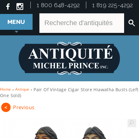
1 800 648-4292
1 819 225-4292
MENU
Home
-
Antique
-
Pair Of Vintage Cigar Store Hiawatha Busts (left
One Sold)
<
Previous