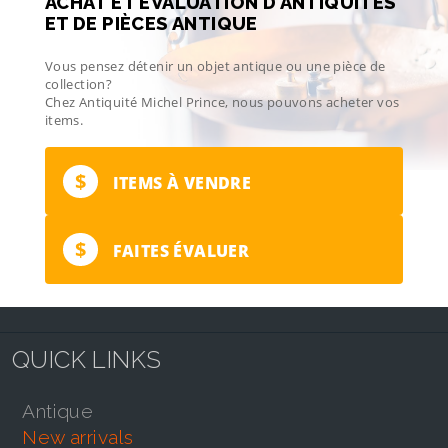
ACHAT ET ÉVALUATION D’ANTIQUITÉS
ET DE PIÈCES ANTIQUE
Vous pensez détenir un objet antique ou une pièce de
collection?
Chez Antiquité Michel Prince, nous pouvons acheter vos
items.
$
ITEMS À VENDRE
$
FAITES ÉVALUER
QUICK LINKS
antique
new arrivals