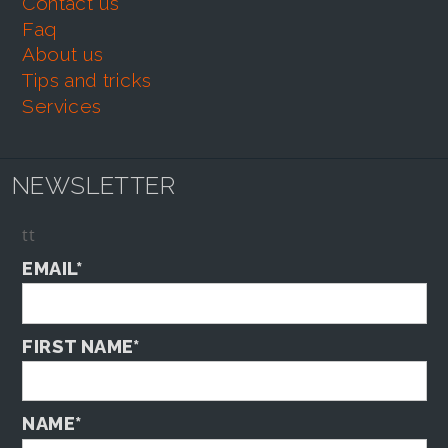
contact us
faq
about us
tips and tricks
services
NEWSLETTER
tt
EMAIL*
FIRST NAME*
NAME*