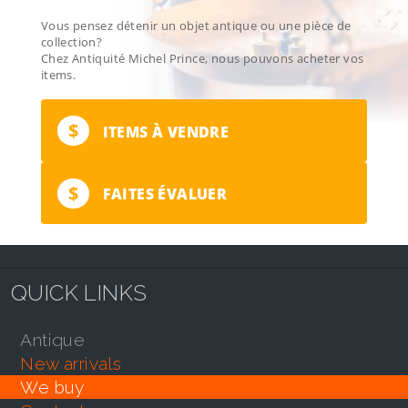
Vous pensez détenir un objet antique ou une pièce de
collection?
Chez Antiquité Michel Prince, nous pouvons acheter vos
items.
$
ITEMS À VENDRE
$
FAITES ÉVALUER
QUICK LINKS
antique
new arrivals
we buy