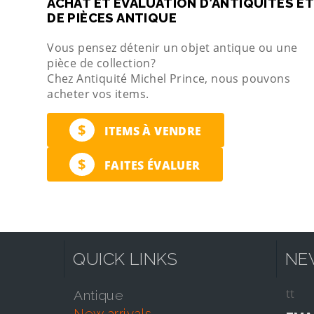
ACHAT ET ÉVALUATION D’ANTIQUITÉS ET
DE PIÈCES ANTIQUE
Vous pensez détenir un objet antique ou une
pièce de collection?
Chez Antiquité Michel Prince, nous pouvons
acheter vos items.
$
ITEMS À VENDRE
$
FAITES ÉVALUER
QUICK LINKS
NE
tt
antique
new arrivals