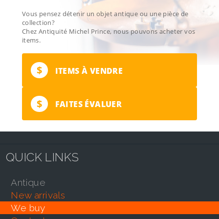
Vous pensez détenir un objet antique ou une pièce de
collection?
Chez Antiquité Michel Prince, nous pouvons acheter vos
items.
$
ITEMS À VENDRE
$
FAITES ÉVALUER
QUICK LINKS
antique
new arrivals
we buy