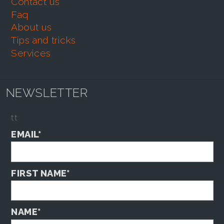
contact us
faq
about us
tips and tricks
services
NEWSLETTER
tt
EMAIL*
FIRST NAME*
NAME*