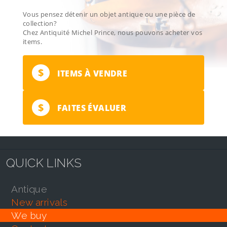
Vous pensez détenir un objet antique ou une pièce de
collection?
Chez Antiquité Michel Prince, nous pouvons acheter vos
items.
$
ITEMS À VENDRE
$
FAITES ÉVALUER
QUICK LINKS
antique
new arrivals
we buy