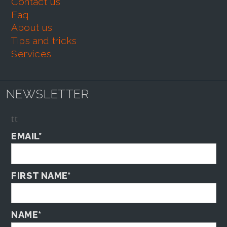
contact us
faq
about us
tips and tricks
services
NEWSLETTER
tt
EMAIL*
FIRST NAME*
NAME*