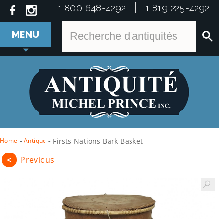
1 800 648-4292
1 819 225-4292
MENU
Home
-
Antique
-
Firsts Nations Bark Basket
<
Previous