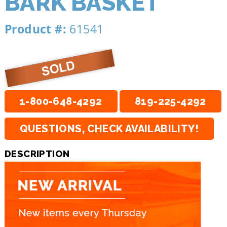
BARK BASKET
Product #:
61541
1-800-648-4292
819-225-4292
QUESTIONS, CHECK AVAILABILITY!
DESCRIPTION