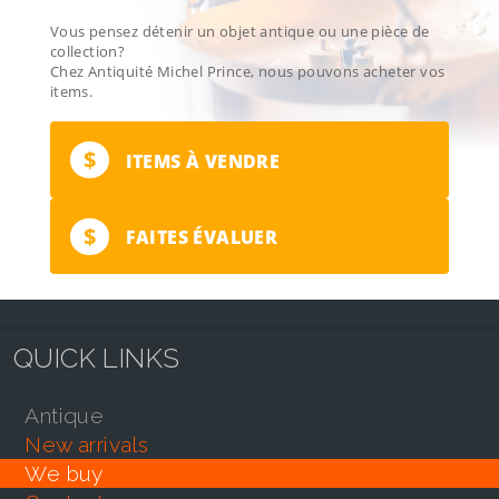
Vous pensez détenir un objet antique ou une pièce de
collection?
Chez Antiquité Michel Prince, nous pouvons acheter vos
items.
$
ITEMS À VENDRE
$
FAITES ÉVALUER
QUICK LINKS
antique
new arrivals
we buy