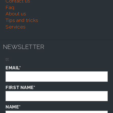
contact us
faq
about us
tips and tricks
services
NEWSLETTER
tt
EMAIL*
FIRST NAME*
NAME*