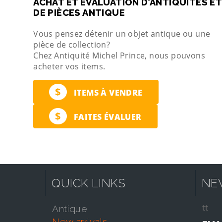
ACHAT ET ÉVALUATION D’ANTIQUITÉS ET
DE PIÈCES ANTIQUE
Vous pensez détenir un objet antique ou une
pièce de collection?
Chez Antiquité Michel Prince, nous pouvons
acheter vos items.
$
ITEMS À VENDRE
$
FAITES ÉVALUER
QUICK LINKS
NE
tt
antique
new arrivals