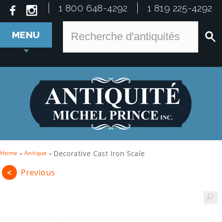
1 800 648-4292
1 819 225-4292
MENU
Home
-
Antique
-
Decorative Cast Iron Scale
<
Previous