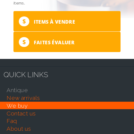
items.
$
ITEMS À VENDRE
$
FAITES ÉVALUER
QUICK LINKS
antique
new arrivals
we buy
contact us
faq
about us