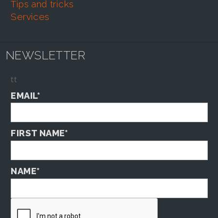
tips and tricks
services
NEWSLETTER
tt
EMAIL*
FIRST NAME*
NAME*