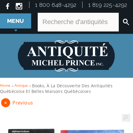
1 800 648-4292
1 819 225-4292
MENU
Home
-
Antique
-
Books, À La Découverte Des Antiquités
Québécoise Et Belles Maisons Québécoises
<
Previous