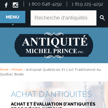
1 800 648-4292
1 819 225-4292
MENU
Home
-
Antique
-
Artisanat Québécois Et L'art Traditionnel Au
Québec Books
ACHAT D’ANTIQUITÉS
ACHAT ET ÉVALUATION D’ANTIQUITÉS