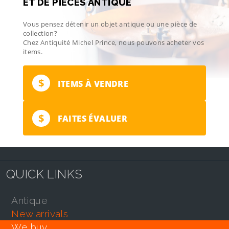
ET DE PIÈCES ANTIQUE
Vous pensez détenir un objet antique ou une pièce de
collection?
Chez Antiquité Michel Prince, nous pouvons acheter vos
items.
$
ITEMS À VENDRE
$
FAITES ÉVALUER
QUICK LINKS
antique
new arrivals
we buy