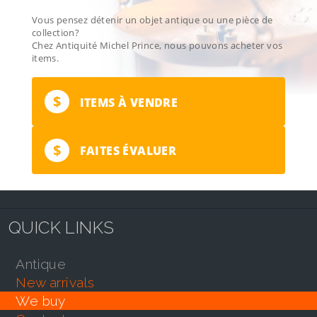
Vous pensez détenir un objet antique ou une pièce de
collection?
Chez Antiquité Michel Prince, nous pouvons acheter vos
items.
$
ITEMS À VENDRE
$
FAITES ÉVALUER
QUICK LINKS
antique
new arrivals
we buy