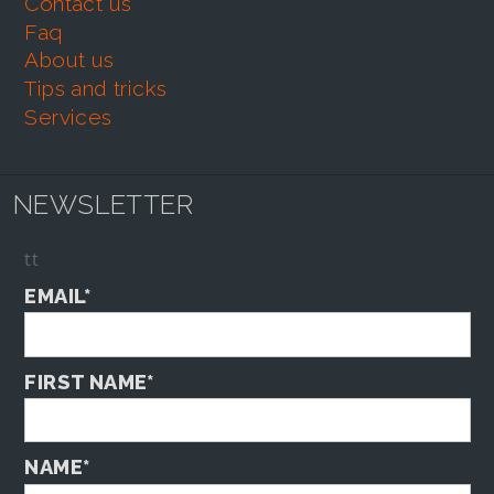
contact us
faq
about us
tips and tricks
services
NEWSLETTER
tt
EMAIL*
FIRST NAME*
NAME*