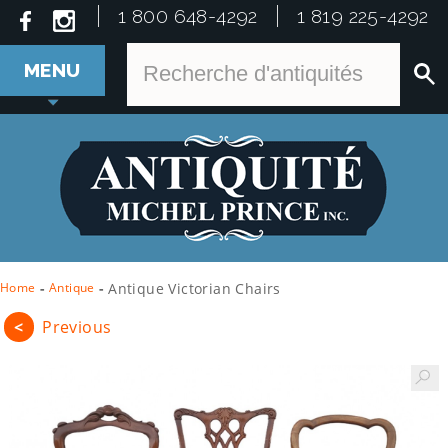
1 800 648-4292
1 819 225-4292
MENU
Home
-
Antique
-
Antique Victorian Chairs
<
Previous