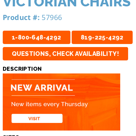
VICTORIAN CHAIRS
Product #:
57966
1-800-648-4292
819-225-4292
QUESTIONS, CHECK AVAILABILITY!
DESCRIPTION