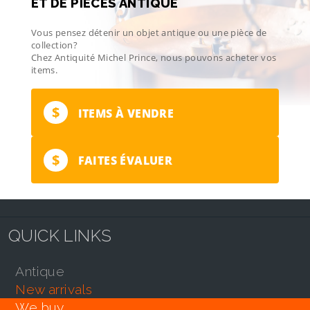
ET DE PIÈCES ANTIQUE
Vous pensez détenir un objet antique ou une pièce de
collection?
Chez Antiquité Michel Prince, nous pouvons acheter vos
items.
$
ITEMS À VENDRE
$
FAITES ÉVALUER
QUICK LINKS
antique
new arrivals
we buy