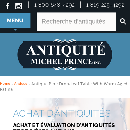
1 800 648-4292
1 819 225-4292
MENU
Home
-
Antique
-
Antique Pine Drop-Leaf Table With Warm Aged
Patina
ACHAT D’ANTIQUITÉS
ACHAT ET ÉVALUATION D’ANTIQUITÉS