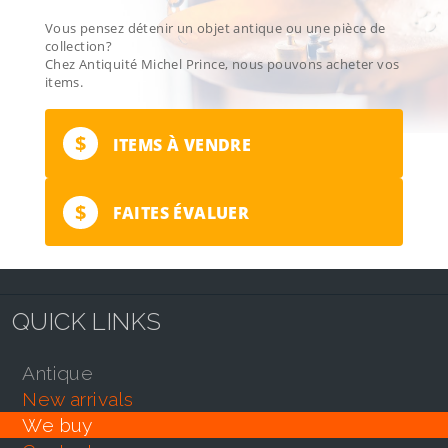
Vous pensez détenir un objet antique ou une pièce de
collection?
Chez Antiquité Michel Prince, nous pouvons acheter vos
items.
$
ITEMS À VENDRE
$
FAITES ÉVALUER
QUICK LINKS
antique
new arrivals
we buy