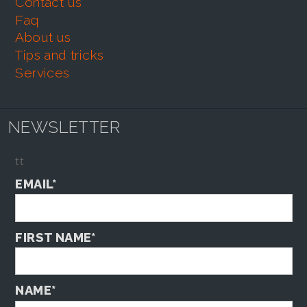
contact us
faq
about us
tips and tricks
services
NEWSLETTER
tt
EMAIL*
FIRST NAME*
NAME*