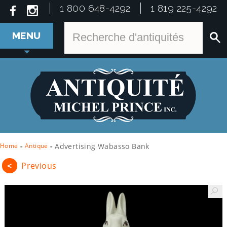
1 800 648-4292
1 819 225-4292
MENU
Home
-
Antique
-
Advertising Wabasso Bank
<
Previous