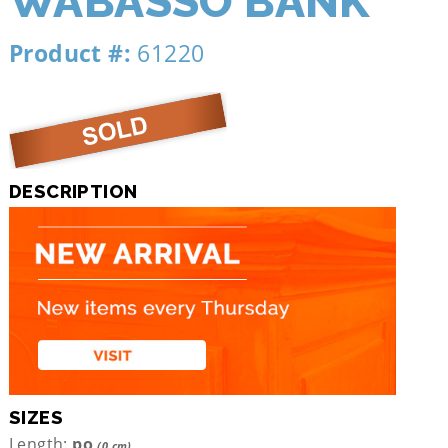
WABASSO BANK
Product #:
61220
DESCRIPTION
SIZES
Length:
po
(0 cm)