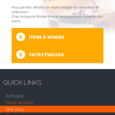
Vous pensez détenir un objet antique ou une pièce de
collection?
Chez Antiquité Michel Prince, nous pouvons acheter vos
items.
$
ITEMS À VENDRE
$
FAITES ÉVALUER
QUICK LINKS
antique
new arrivals
we buy