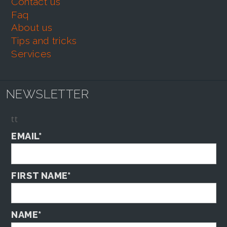
contact us
faq
about us
tips and tricks
services
NEWSLETTER
tt
EMAIL*
FIRST NAME*
NAME*