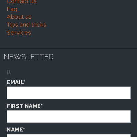
contact us
faq
about us
tips and tricks
services
NEWSLETTER
tt
EMAIL*
FIRST NAME*
NAME*