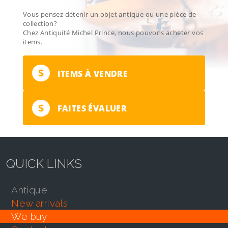
Vous pensez détenir un objet antique ou une pièce de
collection?
Chez Antiquité Michel Prince, nous pouvons acheter vos
items.
$
ITEMS À VENDRE
$
FAITES ÉVALUER
QUICK LINKS
antique
new arrivals
we buy