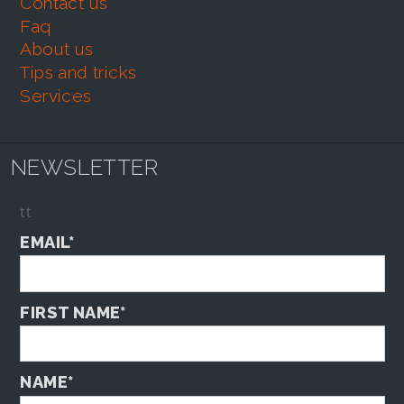
contact us
faq
about us
tips and tricks
services
NEWSLETTER
tt
EMAIL*
FIRST NAME*
NAME*