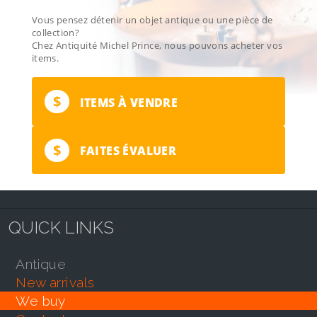
Vous pensez détenir un objet antique ou une pièce de
collection?
Chez Antiquité Michel Prince, nous pouvons acheter vos
items.
$
ITEMS À VENDRE
$
FAITES ÉVALUER
QUICK LINKS
antique
new arrivals
we buy