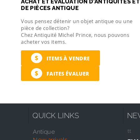
ACHAT ET ÉVALUATION D’ANTIQUITÉS ET
DE PIÈCES ANTIQUE
Vous pensez détenir un objet antique ou une
pièce de collection?
Chez Antiquité Michel Prince, nous pouvons
acheter vos items.
$
ITEMS À VENDRE
$
FAITES ÉVALUER
QUICK LINKS
NE
tt
antique
new arrivals