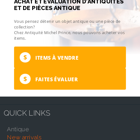
ACHAT ET ÉVALUATION D’ANTIQUITÉS
ET DE PIÈCES ANTIQUE
Vous pensez détenir un objet antique ou une pièce de
collection?
Chez Antiquité Michel Prince, nous pouvons acheter vos
items.
$
ITEMS À VENDRE
$
FAITES ÉVALUER
QUICK LINKS
antique
new arrivals