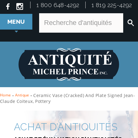
1 800 648-4292
1 819 225-4292
MENU
Home
-
Antique
-
Ceramic Vase (cracked) And Plate Signed Jean-
Claude Coiteux, Pottery
ACHAT D’ANTIQUITÉS