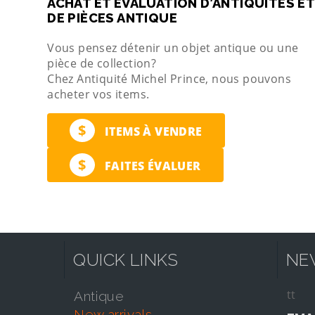
ACHAT ET ÉVALUATION D’ANTIQUITÉS ET
DE PIÈCES ANTIQUE
Vous pensez détenir un objet antique ou une
pièce de collection?
Chez Antiquité Michel Prince, nous pouvons
acheter vos items.
$
ITEMS À VENDRE
$
FAITES ÉVALUER
QUICK LINKS
NE
tt
antique
new arrivals