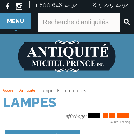
1 800 648-4292
1 819 225-4292
MENU
Accueil
-
Antiquité
-
Lampes Et Luminaires
LAMPES
Affichage:
64 résultat(s)