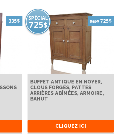
SPÉCIAL
335$
725$
925$
725
$
BUFFET ANTIQUE EN NOYER,
ISSONS
CLOUS FORGÉS, PATTES
ARRIÈRES ABÎMÉES, ARMOIRE,
BAHUT
CLIQUEZ ICI