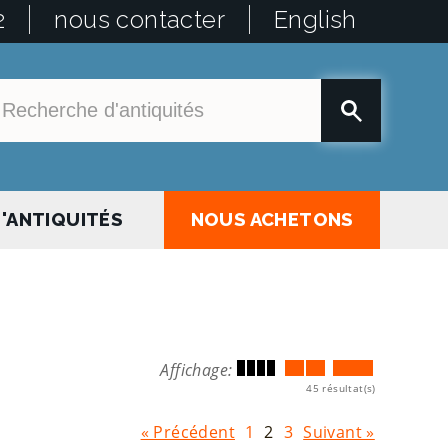
2
nous contacter
English
'ANTIQUITÉS
NOUS ACHETONS
Affichage:
45 résultat(s)
« Précédent
1
2
3
Suivant »