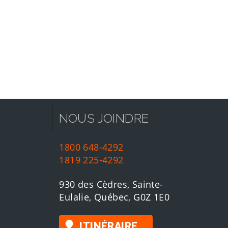
NOUS JOINDRE
1800 648-4292
1819 225-4292
930 des Cèdres, Sainte-
Eulalie, Québec, G0Z 1E0
ITINÉRAIRE