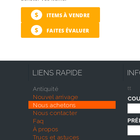
$
ITEMS À VENDRE
$
FAITES ÉVALUER
LIENS RAPIDE
IN
tt
antiquité
nouvel arrivage
COU
nous achetons
nous contacter
PRÉ
faq
À propos
trucs et astuces