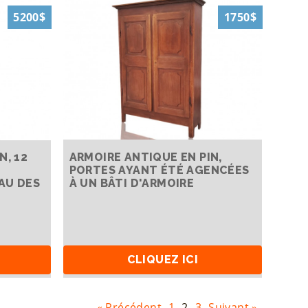
5200$
1750$
N, 12
ARMOIRE ANTIQUE EN PIN,
PORTES AYANT ÉTÉ AGENCÉES
AU DES
À UN BÂTI D'ARMOIRE
CLIQUEZ ICI
« Précédent
1
2
3
Suivant »